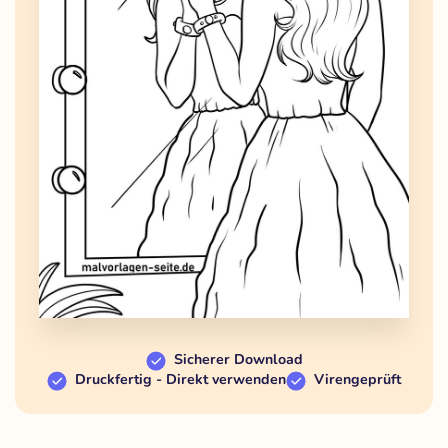
Sicherer Download
Druckfertig - Direkt verwenden
Virengeprüft