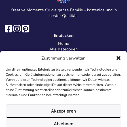
Kreative Momente für die ganze Familie - kostenlos und in
bester Qualität.
Entdecken
Home
Alle Kategorien
Magazin
Zustimmung verwalten
Information
Über uns
Um dir ein optimales Erlebnis zu bieten, verwenden wir Technologien wie
Kontakt
Cookies, um Geräteinformationen zu speichern und/oder darauf zuzugreifen.
Inhaltsrichtlinien
Wenn du diesen Technologien zustimmst, können wir Daten wie das
Surfverhalten oder eindeutige IDs auf dieser Website verarbeiten. Wenn du
Recht & Datenschutz
deine Zustimmung nicht erteilst oder zurückziehst, können bestimmte
Impressum
Merkmale und Funktionen beeinträchtigt werden.
Datenschutz
AGB
Cookies
Akzeptieren
Ablehnen