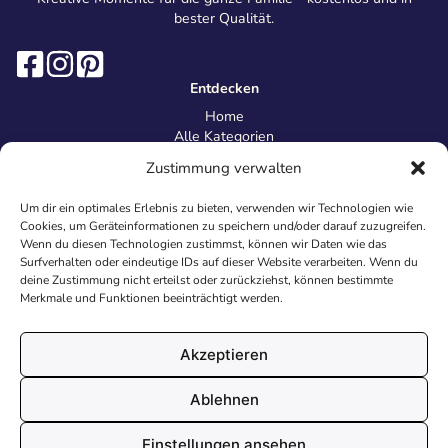
bester Qualität.
Entdecken
Home
Alle Kategorien
Magazin
Zustimmung verwalten
Information
Über uns
Um dir ein optimales Erlebnis zu bieten, verwenden wir Technologien wie
Kontakt
Cookies, um Geräteinformationen zu speichern und/oder darauf zuzugreifen.
Inhaltsrichtlinien
Wenn du diesen Technologien zustimmst, können wir Daten wie das
Surfverhalten oder eindeutige IDs auf dieser Website verarbeiten. Wenn du
Recht & Datenschutz
deine Zustimmung nicht erteilst oder zurückziehst, können bestimmte
Impressum
Merkmale und Funktionen beeinträchtigt werden.
Datenschutz
AGB
Cookies
Akzeptieren
Ablehnen
© 2026 Malvorlagen24.de - Alle Rechte vorbehalten. Made with
Einstellungen ansehen