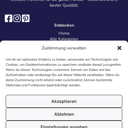
bester Qualität.
Entdecken
Home
Alle Kategorien
Magazin
Zustimmung verwalten
Information
Über uns
Um dir ein optimales Erlebnis zu bieten, verwenden wir Technologien wie
Kontakt
Cookies, um Geräteinformationen zu speichern und/oder darauf zuzugreifen.
Inhaltsrichtlinien
Wenn du diesen Technologien zustimmst, können wir Daten wie das
Surfverhalten oder eindeutige IDs auf dieser Website verarbeiten. Wenn du
Recht & Datenschutz
deine Zustimmung nicht erteilst oder zurückziehst, können bestimmte
Impressum
Merkmale und Funktionen beeinträchtigt werden.
Datenschutz
AGB
Cookies
Akzeptieren
Ablehnen
© 2026 Malvorlagen24.de - Alle Rechte vorbehalten. Made with
Einstellungen ansehen