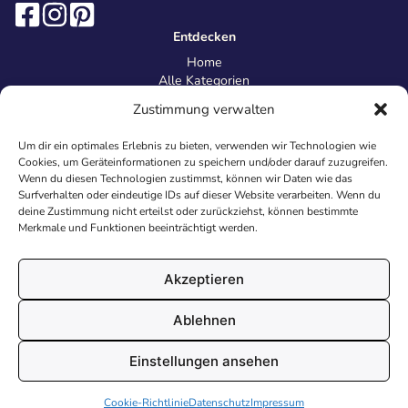
Entdecken
Home
Alle Kategorien
Magazin
Zustimmung verwalten
Information
Über uns
Um dir ein optimales Erlebnis zu bieten, verwenden wir Technologien wie
Kontakt
Cookies, um Geräteinformationen zu speichern und/oder darauf zuzugreifen.
Inhaltsrichtlinien
Wenn du diesen Technologien zustimmst, können wir Daten wie das
Surfverhalten oder eindeutige IDs auf dieser Website verarbeiten. Wenn du
Recht & Datenschutz
deine Zustimmung nicht erteilst oder zurückziehst, können bestimmte
Impressum
Merkmale und Funktionen beeinträchtigt werden.
Datenschutz
AGB
Cookies
Akzeptieren
Ablehnen
© 2026 Malvorlagen24.de - Alle Rechte vorbehalten. Made with
Einstellungen ansehen
♥
in Deutschland.
Cookie-Richtlinie
Datenschutz
Impressum