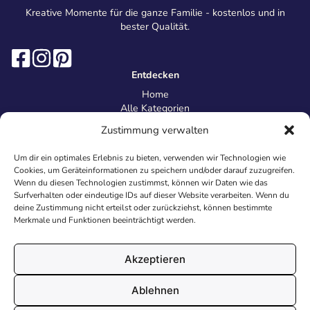
Kreative Momente für die ganze Familie - kostenlos und in
bester Qualität.
Entdecken
Home
Alle Kategorien
Magazin
Zustimmung verwalten
Information
Über uns
Um dir ein optimales Erlebnis zu bieten, verwenden wir Technologien wie
Kontakt
Cookies, um Geräteinformationen zu speichern und/oder darauf zuzugreifen.
Inhaltsrichtlinien
Wenn du diesen Technologien zustimmst, können wir Daten wie das
Surfverhalten oder eindeutige IDs auf dieser Website verarbeiten. Wenn du
Recht & Datenschutz
deine Zustimmung nicht erteilst oder zurückziehst, können bestimmte
Impressum
Merkmale und Funktionen beeinträchtigt werden.
Datenschutz
AGB
Cookies
Akzeptieren
Ablehnen