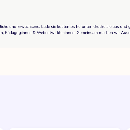
dliche und Erwachsene. Lade sie kostenlos herunter, drucke sie aus und 
r:inn, Pädagog:innen & Webentwickler:innen. Gemeinsam machen wir Ausma