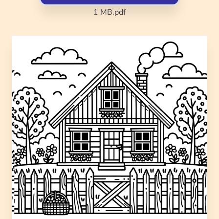
1 MB
.pdf