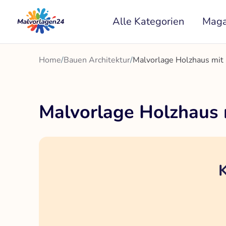
Zum
Alle Kategorien
Maga
Inhalt
springen
Home
/
Bauen Architektur
/
Malvorlage Holzhaus mit
Malvorlage Holzhaus 
K