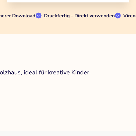
herer Download
Druckfertig - Direkt verwenden
Viren
lzhaus, ideal für kreative Kinder.