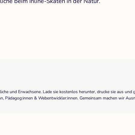
iche beim Inline-Skaten in der Natur.
dliche und Erwachsene. Lade sie kostenlos herunter, drucke sie aus und 
r:inn, Pädagog:innen & Webentwickler:innen. Gemeinsam machen wir Ausma