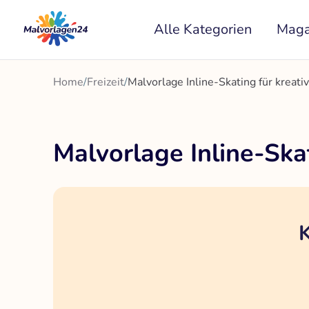
Zum
Alle Kategorien
Maga
Inhalt
springen
Home
/
Freizeit
/
Malvorlage Inline-Skating für kreati
Malvorlage Inline-Skat
K