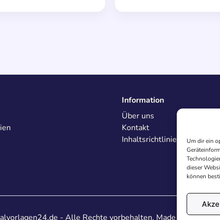
Information
Über uns
ien
Kontakt
Inhaltsrichtlinien
Um dir ein o
Geräteinform
Technologien
dieser Websi
können best
Akze
lvorlagen24.de - Alle Rechte vorbehalten. Made with
♥
in De