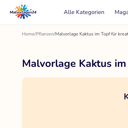
Zum
Alle Kategorien
Maga
Inhalt
springen
Home
/
Pflanzen
/
Malvorlage Kaktus im Topf für kre
Malvorlage Kaktus im
K