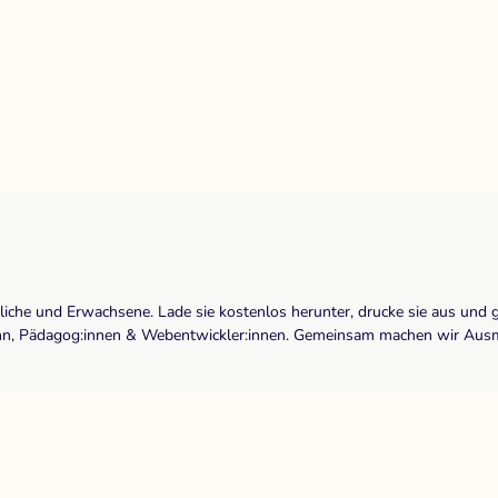
dliche und Erwachsene. Lade sie kostenlos herunter, drucke sie aus und 
r:inn, Pädagog:innen & Webentwickler:innen. Gemeinsam machen wir Ausma