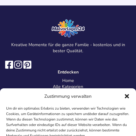
Kreative Momente für die ganze Familie - kostenlos und in
bester Qualität.
Entdecken
Home
Alle Kategorien
Magazin
Zustimmung verwalten
Information
Über uns
Um dir ein optimales Erlebnis zu bieten, verwenden wir Technologien wie
Kontakt
Cookies, um Geräteinformationen zu speichern und/oder darauf zuzugreifen.
Inhaltsrichtlinien
Wenn du diesen Technologien zustimmst, können wir Daten wie das
Surfverhalten oder eindeutige IDs auf dieser Website verarbeiten. Wenn du
Recht & Datenschutz
deine Zustimmung nicht erteilst oder zurückziehst, können bestimmte
Impressum
Merkmale und Funktionen beeinträchtigt werden.