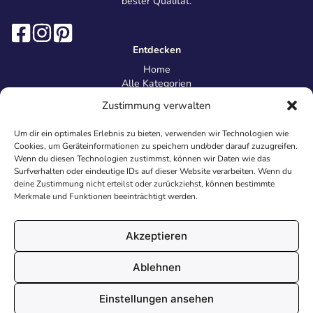
bester Qualität.
Entdecken
Home
Alle Kategorien
Magazin
Zustimmung verwalten
Information
Über uns
Um dir ein optimales Erlebnis zu bieten, verwenden wir Technologien wie
Kontakt
Cookies, um Geräteinformationen zu speichern und/oder darauf zuzugreifen.
Inhaltsrichtlinien
Wenn du diesen Technologien zustimmst, können wir Daten wie das
Surfverhalten oder eindeutige IDs auf dieser Website verarbeiten. Wenn du
Recht & Datenschutz
deine Zustimmung nicht erteilst oder zurückziehst, können bestimmte
Impressum
Merkmale und Funktionen beeinträchtigt werden.
Datenschutz
AGB
Cookies
Akzeptieren
Ablehnen
© 2026 Malvorlagen24.de - Alle Rechte vorbehalten. Made with
Einstellungen ansehen
♥
in Deutschland.