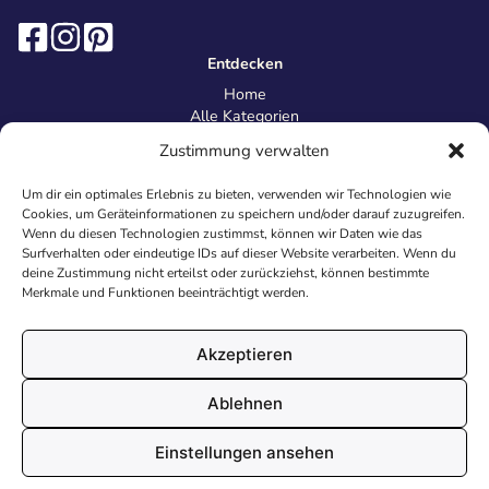
Entdecken
Home
Alle Kategorien
Magazin
Zustimmung verwalten
Information
Über uns
Um dir ein optimales Erlebnis zu bieten, verwenden wir Technologien wie
Kontakt
Cookies, um Geräteinformationen zu speichern und/oder darauf zuzugreifen.
Inhaltsrichtlinien
Wenn du diesen Technologien zustimmst, können wir Daten wie das
Surfverhalten oder eindeutige IDs auf dieser Website verarbeiten. Wenn du
Recht & Datenschutz
deine Zustimmung nicht erteilst oder zurückziehst, können bestimmte
Impressum
Merkmale und Funktionen beeinträchtigt werden.
Datenschutz
AGB
Cookies
Akzeptieren
Ablehnen
© 2026 Malvorlagen24.de - Alle Rechte vorbehalten. Made with
Einstellungen ansehen
♥
in Deutschland.