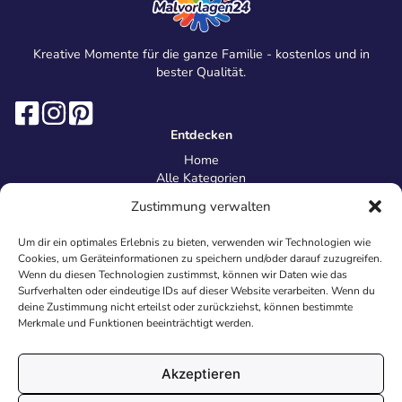
Kreative Momente für die ganze Familie - kostenlos und in
bester Qualität.
Entdecken
Home
Alle Kategorien
Magazin
Zustimmung verwalten
Information
Über uns
Um dir ein optimales Erlebnis zu bieten, verwenden wir Technologien wie
Kontakt
Cookies, um Geräteinformationen zu speichern und/oder darauf zuzugreifen.
Inhaltsrichtlinien
Wenn du diesen Technologien zustimmst, können wir Daten wie das
Surfverhalten oder eindeutige IDs auf dieser Website verarbeiten. Wenn du
Recht & Datenschutz
deine Zustimmung nicht erteilst oder zurückziehst, können bestimmte
Impressum
Merkmale und Funktionen beeinträchtigt werden.
Datenschutz
AGB
Cookies
Akzeptieren