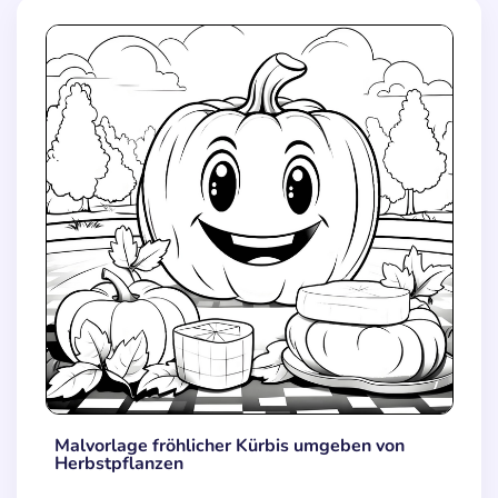
Malvorlage fröhlicher Kürbis umgeben von
Herbstpflanzen