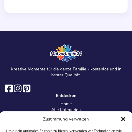
Kreative Momente für die ganze Familie - kostenlos und in
bester Qualität.
Entdecken
Home
Alle Kategorien
Magazin
Zustimmung verwalten
Information
Über uns
Um dir ein optimales Erlebnis zu bieten, verwenden wir Technologien wie