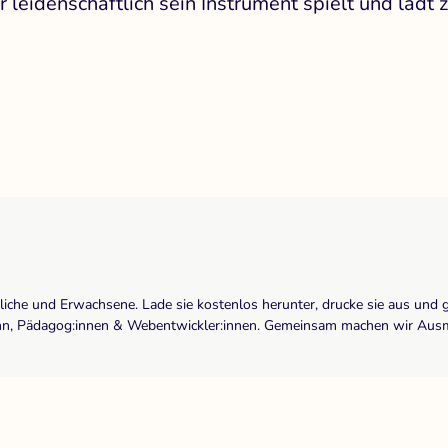
r leidenschaftlich sein Instrument spielt und lädt
dliche und Erwachsene. Lade sie kostenlos herunter, drucke sie aus und 
r:inn, Pädagog:innen & Webentwickler:innen. Gemeinsam machen wir Ausma