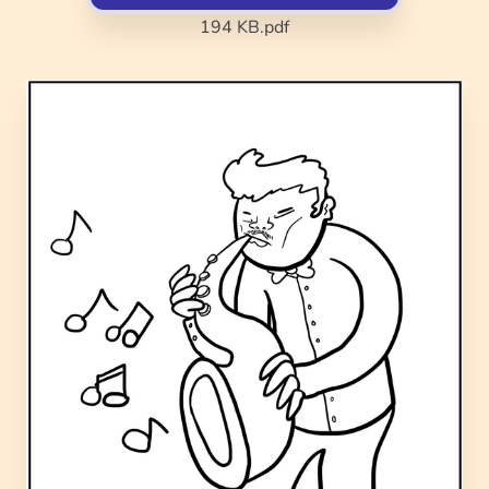
194 KB
.pdf