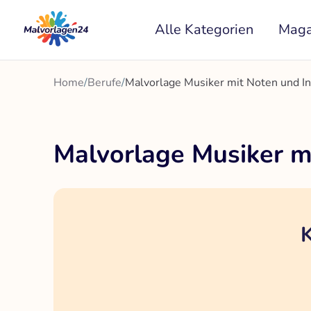
Zum
Alle Kategorien
Maga
Inhalt
springen
Home
/
Berufe
/
Malvorlage Musiker mit Noten und I
Malvorlage Musiker m
K