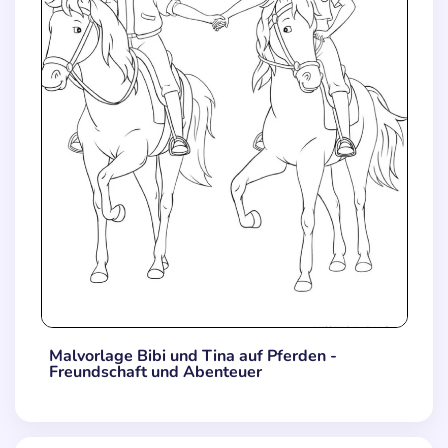
Malvorlage Bibi und Tina auf Pferden -
Freundschaft und Abenteuer