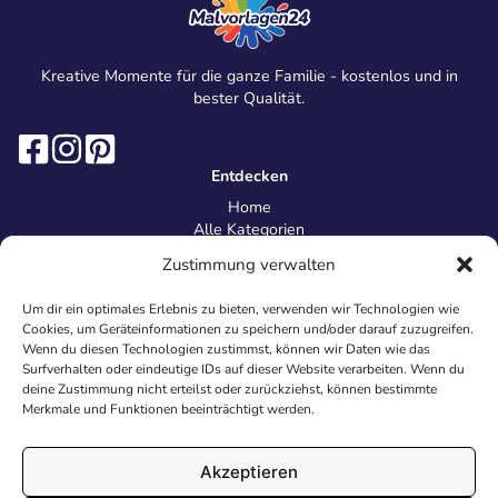
Kreative Momente für die ganze Familie - kostenlos und in
bester Qualität.
Entdecken
Home
Alle Kategorien
Magazin
Zustimmung verwalten
Information
Über uns
Um dir ein optimales Erlebnis zu bieten, verwenden wir Technologien wie
Kontakt
Cookies, um Geräteinformationen zu speichern und/oder darauf zuzugreifen.
Inhaltsrichtlinien
Wenn du diesen Technologien zustimmst, können wir Daten wie das
Surfverhalten oder eindeutige IDs auf dieser Website verarbeiten. Wenn du
Recht & Datenschutz
deine Zustimmung nicht erteilst oder zurückziehst, können bestimmte
Impressum
Merkmale und Funktionen beeinträchtigt werden.
Datenschutz
AGB
Cookies
Akzeptieren