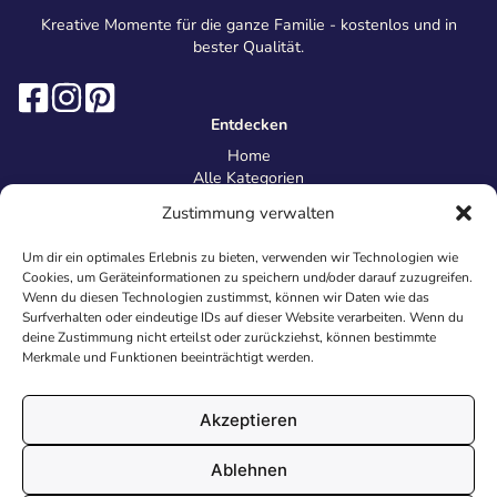
Kreative Momente für die ganze Familie - kostenlos und in
bester Qualität.
Entdecken
Home
Alle Kategorien
Magazin
Zustimmung verwalten
Information
Über uns
Um dir ein optimales Erlebnis zu bieten, verwenden wir Technologien wie
Kontakt
Cookies, um Geräteinformationen zu speichern und/oder darauf zuzugreifen.
Inhaltsrichtlinien
Wenn du diesen Technologien zustimmst, können wir Daten wie das
Surfverhalten oder eindeutige IDs auf dieser Website verarbeiten. Wenn du
Recht & Datenschutz
deine Zustimmung nicht erteilst oder zurückziehst, können bestimmte
Impressum
Merkmale und Funktionen beeinträchtigt werden.
Datenschutz
AGB
Cookies
Akzeptieren
Ablehnen