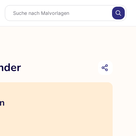
nder
en