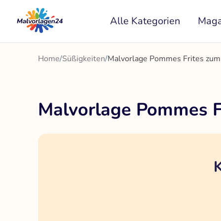
Zum
Alle Kategorien
Maga
Inhalt
springen
Home
/
Süßigkeiten
/
Malvorlage Pommes Frites zum
Malvorlage Pommes Fr
K