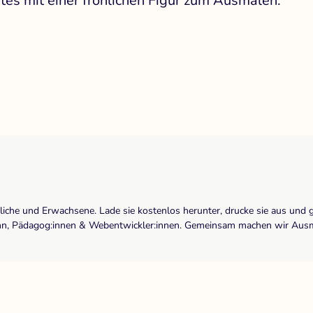
es mit einer fröhlichen Figur zum Ausmalen.
dliche und Erwachsene. Lade sie kostenlos herunter, drucke sie aus und 
r:inn, Pädagog:innen & Webentwickler:innen. Gemeinsam machen wir Ausma