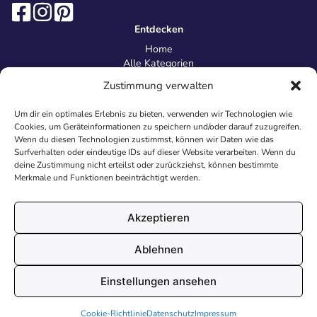
Entdecken
Home
Alle Kategorien
Magazin
Zustimmung verwalten
Information
Über uns
Um dir ein optimales Erlebnis zu bieten, verwenden wir Technologien wie
Kontakt
Cookies, um Geräteinformationen zu speichern und/oder darauf zuzugreifen.
Inhaltsrichtlinien
Wenn du diesen Technologien zustimmst, können wir Daten wie das
Surfverhalten oder eindeutige IDs auf dieser Website verarbeiten. Wenn du
Recht & Datenschutz
deine Zustimmung nicht erteilst oder zurückziehst, können bestimmte
Impressum
Merkmale und Funktionen beeinträchtigt werden.
Datenschutz
AGB
Cookies
Akzeptieren
Ablehnen
© 2026 Malvorlagen24.de - Alle Rechte vorbehalten. Made with
Einstellungen ansehen
♥
in Deutschland.
Cookie-Richtlinie
Datenschutz
Impressum