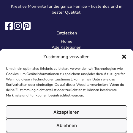
Kreative Momente für die ganze Familie - kostenlos und in
bester Qualität.
Entdecken
Home
Alle Kategorien
Magazin
Zustimmung verwalten
Information
Über uns
Um dir ein optimales Erlebnis zu bieten, verwenden wir Technologien wie
Kontakt
Cookies, um Geräteinformationen zu speichern und/oder darauf zuzugreifen.
Inhaltsrichtlinien
Wenn du diesen Technologien zustimmst, können wir Daten wie das
Surfverhalten oder eindeutige IDs auf dieser Website verarbeiten. Wenn du
Recht & Datenschutz
deine Zustimmung nicht erteilst oder zurückziehst, können bestimmte
Impressum
Merkmale und Funktionen beeinträchtigt werden.
Datenschutz
AGB
Cookies
Akzeptieren
Ablehnen