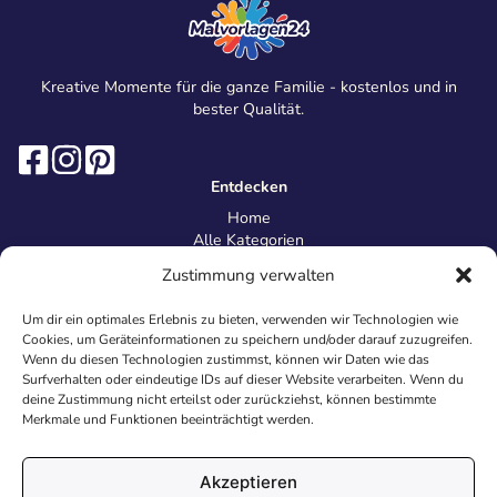
Kreative Momente für die ganze Familie - kostenlos und in
bester Qualität.
Entdecken
Home
Alle Kategorien
Magazin
Zustimmung verwalten
Information
Über uns
Um dir ein optimales Erlebnis zu bieten, verwenden wir Technologien wie
Kontakt
Cookies, um Geräteinformationen zu speichern und/oder darauf zuzugreifen.
Inhaltsrichtlinien
Wenn du diesen Technologien zustimmst, können wir Daten wie das
Surfverhalten oder eindeutige IDs auf dieser Website verarbeiten. Wenn du
Recht & Datenschutz
deine Zustimmung nicht erteilst oder zurückziehst, können bestimmte
Impressum
Merkmale und Funktionen beeinträchtigt werden.
Datenschutz
AGB
Cookies
Akzeptieren