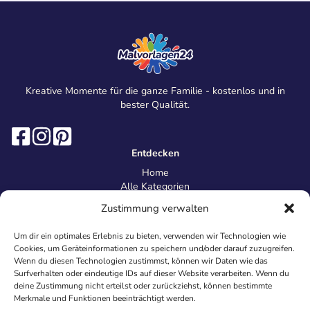
Kreative Momente für die ganze Familie - kostenlos und in
bester Qualität.
Entdecken
Home
Alle Kategorien
Magazin
Zustimmung verwalten
Information
Über uns
Um dir ein optimales Erlebnis zu bieten, verwenden wir Technologien wie
Kontakt
Cookies, um Geräteinformationen zu speichern und/oder darauf zuzugreifen.
Inhaltsrichtlinien
Wenn du diesen Technologien zustimmst, können wir Daten wie das
Surfverhalten oder eindeutige IDs auf dieser Website verarbeiten. Wenn du
Recht & Datenschutz
deine Zustimmung nicht erteilst oder zurückziehst, können bestimmte
Impressum
Merkmale und Funktionen beeinträchtigt werden.
Datenschutz