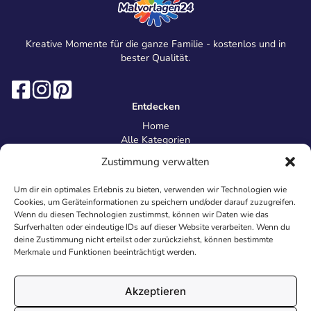
Kreative Momente für die ganze Familie - kostenlos und in
bester Qualität.
Entdecken
Home
Alle Kategorien
Magazin
Zustimmung verwalten
Information
Über uns
Um dir ein optimales Erlebnis zu bieten, verwenden wir Technologien wie
Kontakt
Cookies, um Geräteinformationen zu speichern und/oder darauf zuzugreifen.
Inhaltsrichtlinien
Wenn du diesen Technologien zustimmst, können wir Daten wie das
Surfverhalten oder eindeutige IDs auf dieser Website verarbeiten. Wenn du
Recht & Datenschutz
deine Zustimmung nicht erteilst oder zurückziehst, können bestimmte
Impressum
Merkmale und Funktionen beeinträchtigt werden.
Datenschutz
AGB
Cookies
Akzeptieren