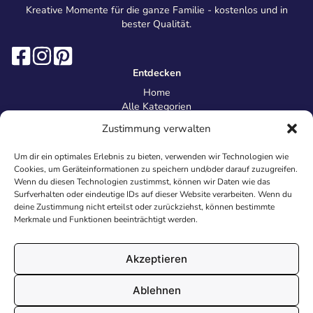
Kreative Momente für die ganze Familie - kostenlos und in
bester Qualität.
Entdecken
Home
Alle Kategorien
Magazin
Zustimmung verwalten
Information
Über uns
Um dir ein optimales Erlebnis zu bieten, verwenden wir Technologien wie
Kontakt
Cookies, um Geräteinformationen zu speichern und/oder darauf zuzugreifen.
Inhaltsrichtlinien
Wenn du diesen Technologien zustimmst, können wir Daten wie das
Surfverhalten oder eindeutige IDs auf dieser Website verarbeiten. Wenn du
Recht & Datenschutz
deine Zustimmung nicht erteilst oder zurückziehst, können bestimmte
Impressum
Merkmale und Funktionen beeinträchtigt werden.
Datenschutz
AGB
Cookies
Akzeptieren
Ablehnen