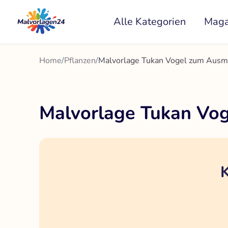
Zum
Alle Kategorien
Maga
Inhalt
springen
Home
/
Pflanzen
/
Malvorlage Tukan Vogel zum Ausm
Malvorlage Tukan Vo
K