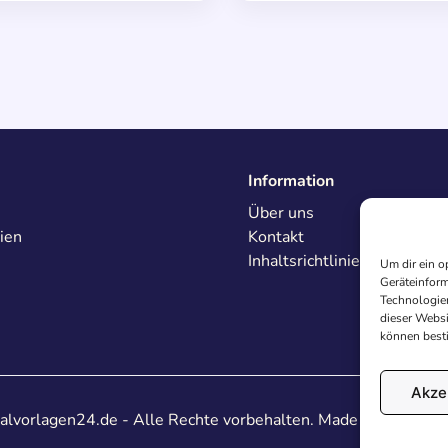
Information
Über uns
ien
Kontakt
Inhaltsrichtlinien
Um dir ein o
Geräteinform
Technologien
dieser Websi
können best
Akze
lvorlagen24.de - Alle Rechte vorbehalten. Made with
♥
in De