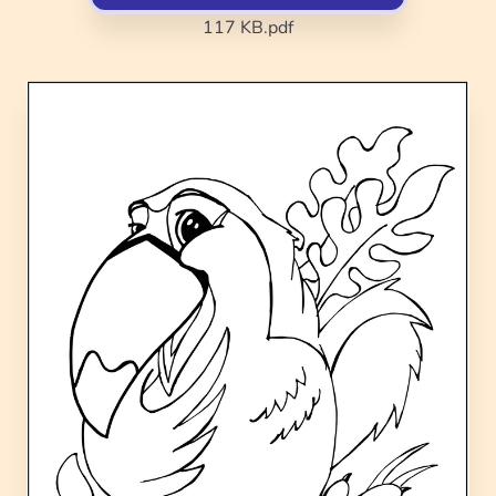
117 KB
.pdf