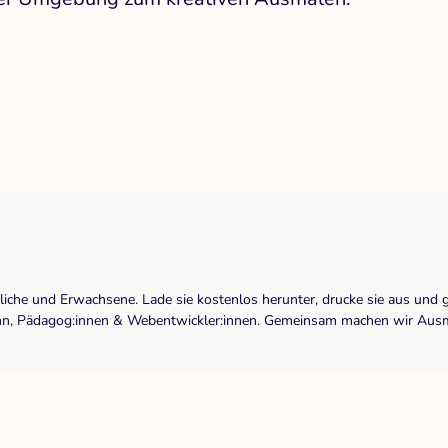
dliche und Erwachsene. Lade sie kostenlos herunter, drucke sie aus und 
r:inn, Pädagog:innen & Webentwickler:innen. Gemeinsam machen wir Ausma