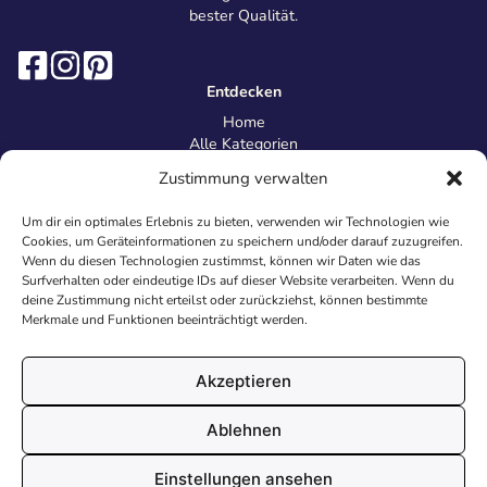
bester Qualität.
Entdecken
Home
Alle Kategorien
Magazin
Zustimmung verwalten
Information
Über uns
Um dir ein optimales Erlebnis zu bieten, verwenden wir Technologien wie
Kontakt
Cookies, um Geräteinformationen zu speichern und/oder darauf zuzugreifen.
Inhaltsrichtlinien
Wenn du diesen Technologien zustimmst, können wir Daten wie das
Surfverhalten oder eindeutige IDs auf dieser Website verarbeiten. Wenn du
Recht & Datenschutz
deine Zustimmung nicht erteilst oder zurückziehst, können bestimmte
Impressum
Merkmale und Funktionen beeinträchtigt werden.
Datenschutz
AGB
Cookies
Akzeptieren
Ablehnen
© 2026 Malvorlagen24.de - Alle Rechte vorbehalten. Made with
Einstellungen ansehen