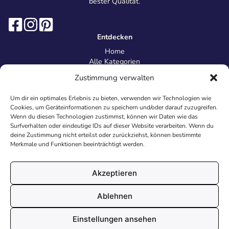
bester Qualität.
Entdecken
Home
Alle Kategorien
Magazin
Zustimmung verwalten
Information
Über uns
Um dir ein optimales Erlebnis zu bieten, verwenden wir Technologien wie
Kontakt
Cookies, um Geräteinformationen zu speichern und/oder darauf zuzugreifen.
Inhaltsrichtlinien
Wenn du diesen Technologien zustimmst, können wir Daten wie das
Surfverhalten oder eindeutige IDs auf dieser Website verarbeiten. Wenn du
Recht & Datenschutz
deine Zustimmung nicht erteilst oder zurückziehst, können bestimmte
Impressum
Merkmale und Funktionen beeinträchtigt werden.
Datenschutz
AGB
Cookies
Akzeptieren
Ablehnen
© 2026 Malvorlagen24.de - Alle Rechte vorbehalten. Made with
Einstellungen ansehen
♥
in Deutschland.