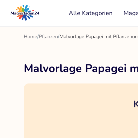
Zum
Alle Kategorien
Maga
Inhalt
springen
Home
/
Pflanzen
/
Malvorlage Papagei mit Pflanzenu
Malvorlage Papagei 
K