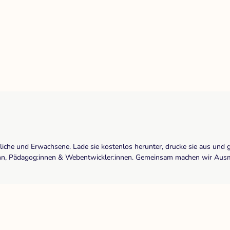
dliche und Erwachsene. Lade sie kostenlos herunter, drucke sie aus und 
r:inn, Pädagog:innen & Webentwickler:innen. Gemeinsam machen wir Ausma