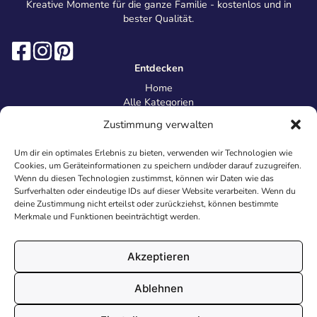
Kreative Momente für die ganze Familie - kostenlos und in
bester Qualität.
Entdecken
Home
Alle Kategorien
Magazin
Zustimmung verwalten
Information
Über uns
Um dir ein optimales Erlebnis zu bieten, verwenden wir Technologien wie
Kontakt
Cookies, um Geräteinformationen zu speichern und/oder darauf zuzugreifen.
Inhaltsrichtlinien
Wenn du diesen Technologien zustimmst, können wir Daten wie das
Surfverhalten oder eindeutige IDs auf dieser Website verarbeiten. Wenn du
Recht & Datenschutz
deine Zustimmung nicht erteilst oder zurückziehst, können bestimmte
Impressum
Merkmale und Funktionen beeinträchtigt werden.
Datenschutz
AGB
Cookies
Akzeptieren
Ablehnen
© 2026 Malvorlagen24.de - Alle Rechte vorbehalten. Made with