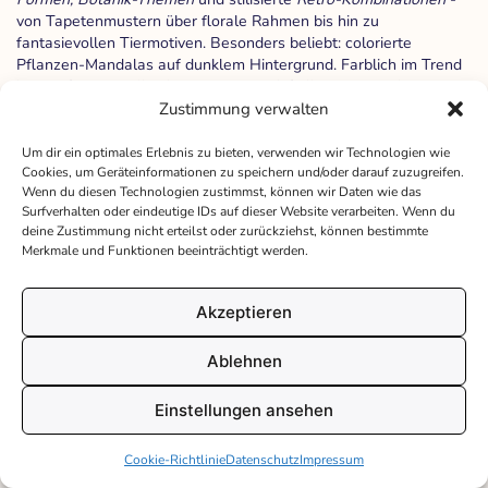
von Tapetenmustern über florale Rahmen bis hin zu
fantasievollen Tiermotiven. Besonders beliebt: colorierte
Pflanzen-Mandalas auf dunklem Hintergrund. Farblich im Trend
liegen
Sonnengelb
,
Flamingorosa
und
Salbeigrün
- Farben mit
Wohlfühlwirkung und modernem Flair.
Zustimmung verwalten
In Schulkontexten setzen sich Themen wie Umweltbildung,
Um dir ein optimales Erlebnis zu bieten, verwenden wir Technologien wie
Cookies, um Geräteinformationen zu speichern und/oder darauf zuzugreifen.
Diversität, Freundschaft oder Technik als leitende Motive durch.
Wenn du diesen Technologien zustimmst, können wir Daten wie das
Kombiniere sie mit kreativen Aufgabenstellungen - etwa
Surfverhalten oder eindeutige IDs auf dieser Website verarbeiten. Wenn du
„Gestalte dein eigenes Zukunftstier“.
deine Zustimmung nicht erteilst oder zurückziehst, können bestimmte
Merkmale und Funktionen beeinträchtigt werden.
Wie inspirieren dich soziale Medien
Akzeptieren
und Online-Communities?
Ablehnen
Hashtags wie #Ausmalen, #DoodleArt, #coloringbookforadults
oder #mandalalove zeigen dir auf Pinterest oder Instagram
Einstellungen ansehen
tausende Inspirationen. Dabei geht es nicht ums Vergleichen,
sondern ums gemeinschaftliche Erleben: Ideen sammeln,
Cookie-Richtlinie
Datenschutz
Impressum
Techniken austauschen, Erfolge teilen.